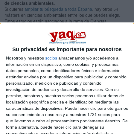
de ciencias ambientales
.
Si quieres
ampliar tu búsqueda a toda España
, hay otros 54
másters en ciencias ambientales entre los que puedes elegir.
Estos estudios están asociados a la rama de Ciencias.
Máster Universitario en
Presencial |
A Coruña
Ciencias, Tecnologías y Gestión Ambiental
UNIVERSIDADE DA CORUñA
(Universidad Pública)
Su privacidad es importante para nosotros
Tipo:
Máster
Nosotros y nuestros
socios
almacenamos y/o accedemos a
Pídeles información ¡GRATIS!
información en un dispositivo, como cookies, y procesamos
datos personales, como identificadores únicos e información
estándar enviada por un dispositivo para publicidad y contenido
Seleccionar por provincia
personalizado, medición de publicidad y contenido,
investigación de audiencia y desarrollo de servicios.
Con su
Alicante
(1)
permiso, nosotros y nuestros socios podemos utilizar datos de
Almería
(3)
localización geográfica precisa e identificación mediante las
Asturias
(2)
características de dispositivos. Puede hacer clic para otorgarnos
Barcelona
(9)
su consentimiento a nosotros y a nuestros 1731 socios para
A Coruña
(1)
que llevemos a cabo el procesamiento previamente descrito. De
Córdoba
(2)
forma alternativa, puede hacer clic para denegar su
Cantabria
(1)
consentimiento o acceder a información más detallada y