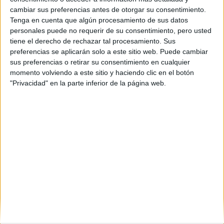
Cádiz
(1)
cambiar sus preferencias antes de otorgar su consentimiento.
Granada
(1)
Tenga en cuenta que algún procesamiento de sus datos
Girona
(3)
personales puede no requerir de su consentimiento, pero usted
Huelva
(2)
tiene el derecho de rechazar tal procesamiento. Sus
Lleida
(1)
preferencias se aplicarán solo a este sitio web. Puede cambiar
Madrid
(6)
sus preferencias o retirar su consentimiento en cualquier
Málaga
(2)
momento volviendo a este sitio y haciendo clic en el botón
Murcia
(1)
"Privacidad" en la parte inferior de la página web.
Pontevedra
(1)
La Rioja
(2)
Salamanca
(1)
Sevilla
(3)
Tarragona
(1)
Toledo
(1)
Valencia
(6)
Vizcaya
(2)
Zaragoza
(2)