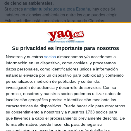
de ciencias ambientales
.
Si quieres
ampliar tu búsqueda a toda España
, hay otros 54
másters en ciencias ambientales entre los que puedes elegir.
Estos estudios están asociados a la rama de Ciencias.
Máster Universitario en
Presencial |
Pontevedra
Gestión del Desarrollo Sostenible
UNIVERSIDADE DE VIGO
(Universidad Pública)
Su privacidad es importante para nosotros
Tipo:
Máster
Nosotros y nuestros
socios
almacenamos y/o accedemos a
Pídeles información ¡GRATIS!
información en un dispositivo, como cookies, y procesamos
datos personales, como identificadores únicos e información
estándar enviada por un dispositivo para publicidad y contenido
Seleccionar por provincia
personalizado, medición de publicidad y contenido,
investigación de audiencia y desarrollo de servicios.
Con su
Alicante
(1)
permiso, nosotros y nuestros socios podemos utilizar datos de
Almería
(3)
localización geográfica precisa e identificación mediante las
Asturias
(2)
características de dispositivos. Puede hacer clic para otorgarnos
Barcelona
(9)
su consentimiento a nosotros y a nuestros 1733 socios para
A Coruña
(1)
que llevemos a cabo el procesamiento previamente descrito. De
Córdoba
(2)
forma alternativa, puede hacer clic para denegar su
Cantabria
(1)
consentimiento o acceder a información más detallada y