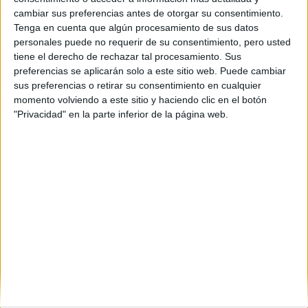
Cádiz
(1)
cambiar sus preferencias antes de otorgar su consentimiento.
Granada
(1)
Tenga en cuenta que algún procesamiento de sus datos
Girona
(3)
personales puede no requerir de su consentimiento, pero usted
Huelva
(2)
tiene el derecho de rechazar tal procesamiento. Sus
Lleida
(1)
preferencias se aplicarán solo a este sitio web. Puede cambiar
Madrid
(6)
sus preferencias o retirar su consentimiento en cualquier
Málaga
(2)
momento volviendo a este sitio y haciendo clic en el botón
Murcia
(1)
"Privacidad" en la parte inferior de la página web.
Pontevedra
(1)
La Rioja
(2)
Salamanca
(1)
Sevilla
(3)
Tarragona
(1)
Toledo
(1)
Valencia
(6)
Vizcaya
(2)
Zaragoza
(2)