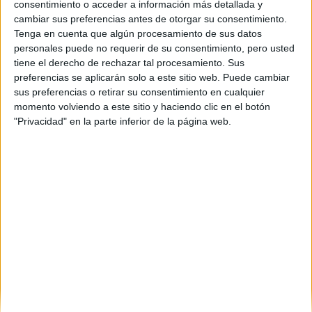
consentimiento o acceder a información más detallada y
Cantabria
(1)
cambiar sus preferencias antes de otorgar su consentimiento.
Cádiz
(1)
Tenga en cuenta que algún procesamiento de sus datos
Granada
(1)
personales puede no requerir de su consentimiento, pero usted
Girona
(3)
tiene el derecho de rechazar tal procesamiento. Sus
Huelva
(2)
preferencias se aplicarán solo a este sitio web. Puede cambiar
Lleida
(1)
sus preferencias o retirar su consentimiento en cualquier
Madrid
(6)
momento volviendo a este sitio y haciendo clic en el botón
Málaga
(2)
Murcia
(1)
"Privacidad" en la parte inferior de la página web.
Pontevedra
(1)
La Rioja
(2)
Salamanca
(1)
Sevilla
(3)
Tarragona
(1)
Toledo
(1)
Valencia
(6)
Vizcaya
(2)
Zaragoza
(2)