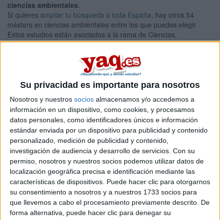
ciencias ambientales
.
Si quieres
ampliar tu búsqueda a toda España
, hay otros 54
másters en ciencias ambientales entre los que puedes elegir.
Estos estudios están asociados a la rama de Ciencias.
Máster Universitario en Áreas
Presencial |
Murcia
Protegidas, Recursos Naturales y
Biodiversidad
Su privacidad es importante para nosotros
UNIVERSIDAD DE MURCIA
(Universidad Pública)
Nosotros y nuestros
socios
almacenamos y/o accedemos a
Tipo:
Máster
información en un dispositivo, como cookies, y procesamos
Pídeles información ¡GRATIS!
datos personales, como identificadores únicos e información
estándar enviada por un dispositivo para publicidad y contenido
personalizado, medición de publicidad y contenido,
Seleccionar por provincia
investigación de audiencia y desarrollo de servicios.
Con su
permiso, nosotros y nuestros socios podemos utilizar datos de
Alicante
(1)
localización geográfica precisa e identificación mediante las
Almería
(3)
características de dispositivos. Puede hacer clic para otorgarnos
Asturias
(2)
su consentimiento a nosotros y a nuestros 1733 socios para
Barcelona
(9)
que llevemos a cabo el procesamiento previamente descrito. De
A Coruña
(1)
forma alternativa, puede hacer clic para denegar su
Córdoba
(2)