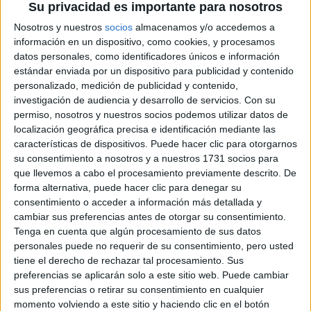
Su privacidad es importante para nosotros
Pídeles información ¡GRATIS!
Nosotros y nuestros
socios
almacenamos y/o accedemos a
información en un dispositivo, como cookies, y procesamos
Máster Universitario en
Presencial |
Madrid
datos personales, como identificadores únicos e información
Ecología
estándar enviada por un dispositivo para publicidad y contenido
personalizado, medición de publicidad y contenido,
UNIVERSIDAD AUTóNOMA DE MADRID
(Universidad Pública)
investigación de audiencia y desarrollo de servicios.
Con su
Tipo:
Máster
permiso, nosotros y nuestros socios podemos utilizar datos de
Pídeles información ¡GRATIS!
localización geográfica precisa e identificación mediante las
características de dispositivos. Puede hacer clic para otorgarnos
su consentimiento a nosotros y a nuestros 1731 socios para
Máster Universitario en
Presencial |
Madrid
que llevemos a cabo el procesamiento previamente descrito. De
Ecología
forma alternativa, puede hacer clic para denegar su
consentimiento o acceder a información más detallada y
UNIVERSIDAD COMPLUTENSE DE MADRID
(Universidad
Pública)
cambiar sus preferencias antes de otorgar su consentimiento.
Tipo:
Máster
Tenga en cuenta que algún procesamiento de sus datos
personales puede no requerir de su consentimiento, pero usted
Pídeles información ¡GRATIS!
tiene el derecho de rechazar tal procesamiento. Sus
preferencias se aplicarán solo a este sitio web. Puede cambiar
sus preferencias o retirar su consentimiento en cualquier
Máster Universitario en Gestión
Online |
Madrid
momento volviendo a este sitio y haciendo clic en el botón