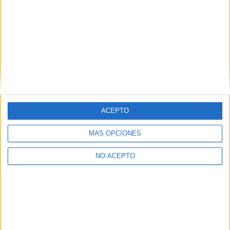
Barcelona
(9)
A Coruña
(1)
Córdoba
(2)
Cantabria
(1)
Cádiz
(1)
Granada
(1)
Girona
(3)
Huelva
(2)
Lleida
(1)
Madrid
(6)
Málaga
(2)
ACEPTO
Murcia
(1)
Pontevedra
(1)
MÁS OPCIONES
La Rioja
(2)
Salamanca
(1)
NO ACEPTO
Sevilla
(3)
Tarragona
(1)
Toledo
(1)
Valencia
(6)
Vizcaya
(2)
Zaragoza
(2)