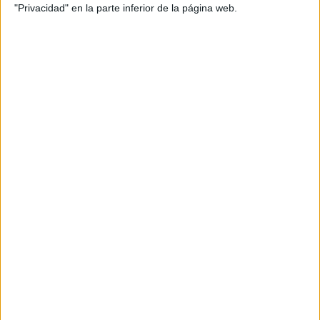
del Cambio Climático
"Privacidad" en la parte inferior de la página web.
UNIVERSIDAD NACIONAL DE EDUCACIóN A DISTANCIA
(UNED)
(Universidad Pública)
Tipo:
Máster
Pídeles información ¡GRATIS!
Máster Universitario en Gestión
Online |
Madrid
del Cambio Climático
UNIVERSIDAD NACIONAL DE EDUCACIóN A DISTANCIA
(UNED)
(Universidad Pública)
Tipo:
Máster
Pídeles información ¡GRATIS!
Seleccionar por provincia
Alicante
(1)
Almería
(3)
Asturias
(2)