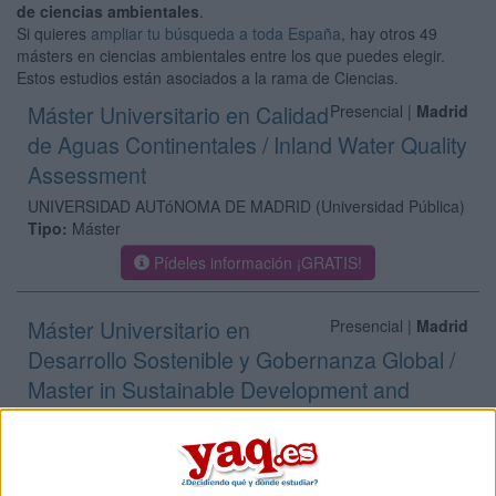
de ciencias ambientales
.
Si quieres
ampliar tu búsqueda a toda España
, hay otros 49
másters en ciencias ambientales entre los que puedes elegir.
Estos estudios están asociados a la rama de Ciencias.
Máster Universitario en Calidad
Presencial |
Madrid
de Aguas Continentales / Inland Water Quality
Assessment
UNIVERSIDAD AUTóNOMA DE MADRID
(Universidad Pública)
Tipo:
Máster
Pídeles información ¡GRATIS!
Máster Universitario en
Presencial |
Madrid
Desarrollo Sostenible y Gobernanza Global /
Master in Sustainable Development and
Global Governance
UNIVERSIDAD CARLOS III DE MADRID
(Universidad Pública)
Tipo:
Máster