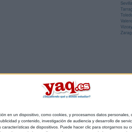
Sevill
Tarra
Toled
Valen
Vizca
Zarag
 en un dispositivo, como cookies, y procesamos datos personales, co
Quiénes somos
|
Contactar
|
Anúnciate
blicidad y contenido, investigación de audiencia y desarrollo de servic
o legal
|
Politica de privacidad
|
Condiciones generales
|
Política de co
as características de dispositivos. Puede hacer clic para otorgarnos su
s Mediterráneo S.L.
- Diego de León 47 - 28006 Madrid [ESPAÑA] - T