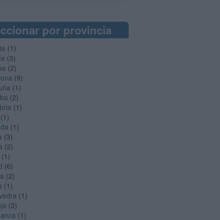
ccionar por provincia
te
(1)
ía
(3)
as
(2)
lona
(9)
uña
(1)
oba
(2)
bria
(1)
(1)
ada
(1)
a
(3)
a
(2)
(1)
d
(6)
ga
(2)
a
(1)
vedra
(1)
oja
(2)
manca
(1)