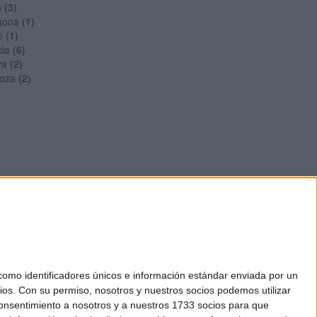
a
(3)
gona
(1)
o
(1)
cia
(6)
ya
(2)
oza
(2)
mo identificadores únicos e información estándar enviada por un
ios.
Con su permiso, nosotros y nuestros socios podemos utilizar
okies
 consentimiento a nosotros y a nuestros 1733 socios para que
el. +34 91 593 2767