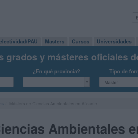
electividad/PAU
Masters
Cursos
Universidades
s grados y másteres oficiales 
¿En qué provincia?
Tipo de for
es
Másters de Ciencias Ambientales en Alicante
iencias Ambientales e