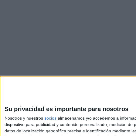
Su privacidad es importante para nosotros
Nosotros y nuestros
socios
almacenamos y/o accedemos a información
dispositivo para publicidad y contenido personalizado, medición de pu
Avis
datos de localización geográfica precisa e identificación mediante l
© 2003-2026
Compá