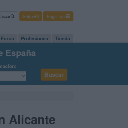
Buscar
Entrar
Regístrate
Foros
Profesiones
Tienda
de España
mación:
n Alicante