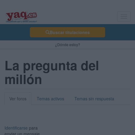
Toggl
navig
Buscar titulaciones
¿Dónde estoy?
La pregunta del
millón
Ver foros
Temas activos
Temas sin respuesta
Identificarse
para
enviar un mensaje