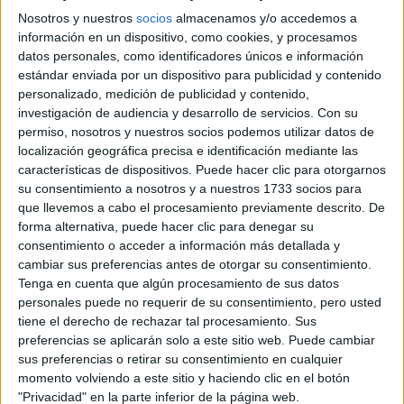
por Frank26 el 26/02/2019 - 19:20
Nosotros y nuestros
socios
almacenamos y/o accedemos a
De grado medio a superior sin prueba?
default
1
información en un dispositivo, como cookies, y procesamos
por ariadnasf el 21/02/2019 - 17:51
datos personales, como identificadores únicos e información
Justificante de falta
default
1
estándar enviada por un dispositivo para publicidad y contenido
por Machaka el 29/12/2018 - 22:08
personalizado, medición de publicidad y contenido,
¡Buenas! ¿Me podríais ayudar con el trabajo
investigación de audiencia y desarrollo de servicios.
Con su
default
de búsqueda? (Responder encuesta)
permiso, nosotros y nuestros socios podemos utilizar datos de
por Cintia. el 23/11/2018 - 23:21
localización geográfica precisa e identificación mediante las
Economía 4ESO
default
2
características de dispositivos. Puede hacer clic para otorgarnos
por David28 el 03/09/2018 - 21:29
su consentimiento a nosotros y a nuestros 1733 socios para
4 ESO y bachillerato de ciencias o letras
hot
6
que llevemos a cabo el procesamiento previamente descrito. De
por Frank26 el 02/09/2018 - 18:48
forma alternativa, puede hacer clic para denegar su
Letras o ciencias?
default
3
consentimiento o acceder a información más detallada y
por Ar el 21/08/2018 - 13:44
cambiar sus preferencias antes de otorgar su consentimiento.
Problema en mi solicitud para la universidad
Tenga en cuenta que algún procesamiento de sus datos
default
ayuda
personales puede no requerir de su consentimiento, pero usted
por mari2000 el 08/08/2018 - 21:54
tiene el derecho de rechazar tal procesamiento. Sus
1 día ??
default
1
preferencias se aplicarán solo a este sitio web. Puede cambiar
por pcv21888 el 03/08/2018 - 19:12
sus preferencias o retirar su consentimiento en cualquier
Eleccion asignaturas
default
momento volviendo a este sitio y haciendo clic en el botón
por Eloy Lago Graña el 03/08/2018 - 17:32
"Privacidad" en la parte inferior de la página web.