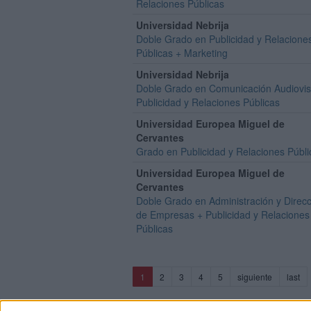
Relaciones Públicas
Universidad Nebrija
Doble Grado en Publicidad y Relacione
Públicas + Marketing
Universidad Nebrija
Doble Grado en Comunicación Audiovis
Publicidad y Relaciones Públicas
Universidad Europea Miguel de
Cervantes
Grado en Publicidad y Relaciones Públi
Universidad Europea Miguel de
Cervantes
Doble Grado en Administración y Direc
de Empresas + Publicidad y Relaciones
Públicas
(current)
1
2
3
4
5
siguiente
last