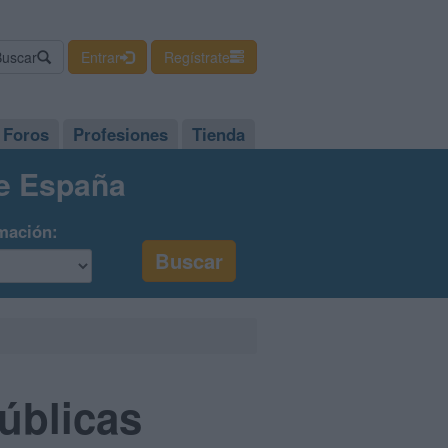
Buscar
Entrar
Regístrate
Foros
Profesiones
Tienda
de España
mación:
úblicas