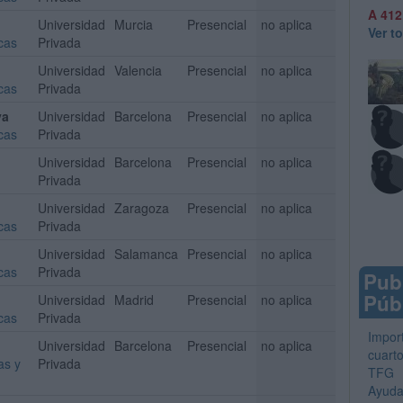
A 412
Universidad
Murcia
Presencial
no aplica
Ver t
cas
Privada
Universidad
Valencia
Presencial
no aplica
cas
Privada
ya
Universidad
Barcelona
Presencial
no aplica
cas
Privada
Universidad
Barcelona
Presencial
no aplica
Privada
Universidad
Zaragoza
Presencial
no aplica
cas
Privada
Universidad
Salamanca
Presencial
no aplica
cas
Privada
Pub
Públ
Universidad
Madrid
Presencial
no aplica
cas
Privada
Impor
Universidad
Barcelona
Presencial
no aplica
cuart
as y
Privada
TFG
Ayuda