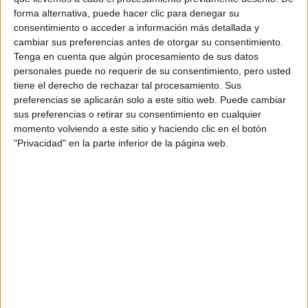
forma alternativa, puede hacer clic para denegar su
Mondragon Unibertsitatea
consentimiento o acceder a información más detallada y
Grado en Educación Infantil
cambiar sus preferencias antes de otorgar su consentimiento.
Escuela Universitaria Begoñako Andra Mari
Centro Adscrito Pr
Tenga en cuenta que algún procesamiento de sus datos
Grado en Educación Infantil
personales puede no requerir de su consentimiento, pero usted
tiene el derecho de rechazar tal procesamiento. Sus
Universidad Villanueva
Universidad Privad
preferencias se aplicarán solo a este sitio web. Puede cambiar
Grado en Educación Infantil
sus preferencias o retirar su consentimiento en cualquier
Universidad Isabel I
Universidad Privad
momento volviendo a este sitio y haciendo clic en el botón
Grado en Educación Infantil
"Privacidad" en la parte inferior de la página web.
Universidad Católica de Murcia
Universidad Privad
Grado en Educación Infantil
Universidad Privad
Mondragon Unibertsitatea
Grado en Educación Infantil
Universidad Nebrija
Universidad Privad
Grado en Educación Infantil