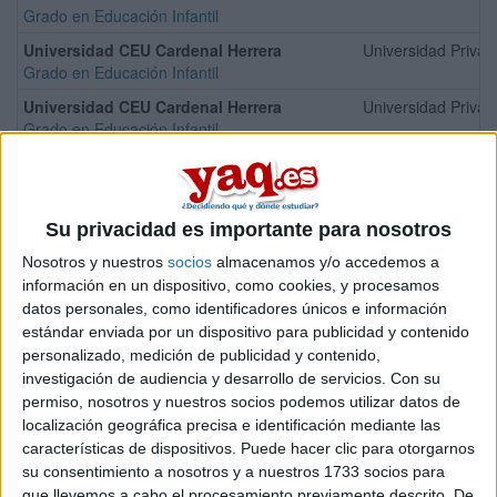
Grado en Educación Infantil
Universidad CEU Cardenal Herrera
Universidad Privad
Grado en Educación Infantil
Universidad CEU Cardenal Herrera
Universidad Privad
Grado en Educación Infantil
Universitat Abat Oliba CEU
Universidad Privad
Grado en Educación Infantil
Universidad Francisco de Vitoria
Universidad Privad
Su privacidad es importante para nosotros
Grado en Educación Infantil
Nosotros y nuestros
socios
almacenamos y/o accedemos a
Universidad CEU Cardenal Herrera
Universidad Privad
información en un dispositivo, como cookies, y procesamos
Grado en Educación Infantil
datos personales, como identificadores únicos e información
Universidad Internacional de Valencia
Universidad Privad
estándar enviada por un dispositivo para publicidad y contenido
Grado en Educación Infantil
personalizado, medición de publicidad y contenido,
investigación de audiencia y desarrollo de servicios.
Con su
Universidad Nebrija
Universidad Privad
permiso, nosotros y nuestros socios podemos utilizar datos de
Grado en Educación Infantil
localización geográfica precisa e identificación mediante las
Universidad Privad
características de dispositivos. Puede hacer clic para otorgarnos
su consentimiento a nosotros y a nuestros 1733 socios para
que llevemos a cabo el procesamiento previamente descrito. De