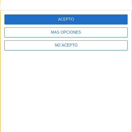
ACEPTO
MÁS OPCIONES
NO ACEPTO
SÍ, QUIERO APUNTARME
Inicia sesión
o
regístrate
para enviar comentarios