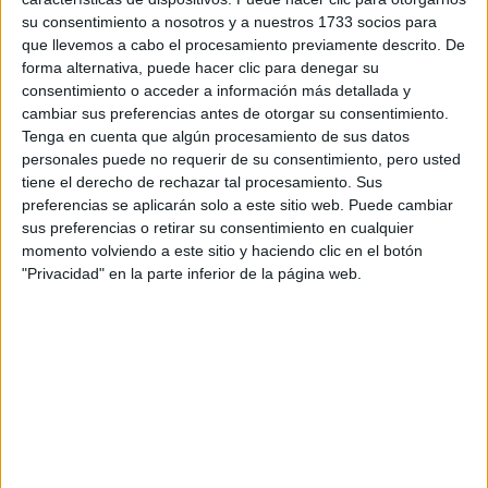
definitivas estarán disponibles el 11 de julio.
su consentimiento a nosotros y a nuestros 1733 socios para
Universidad de Cantabria
que llevemos a cabo el procesamiento previamente descrito. De
forma alternativa, puede hacer clic para denegar su
CASTILLA - LA MANCHA PAU 2026
consentimiento o acceder a información más detallada y
Publicación de las calificaciones: 11 de junio.
cambiar sus preferencias antes de otorgar su consentimiento.
Tenga en cuenta que algún procesamiento de sus datos
Universidad de Castilla - La Mancha
personales puede no requerir de su consentimiento, pero usted
tiene el derecho de rechazar tal procesamiento. Sus
CASTILLA Y LEÓN PAU 2026
preferencias se aplicarán solo a este sitio web. Puede cambiar
Publicación de las calificaciones: 12 de junio. Las notas
sus preferencias o retirar su consentimiento en cualquier
definitivas estarán el 8 de julio.
momento volviendo a este sitio y haciendo clic en el botón
"Privacidad" en la parte inferior de la página web.
Universidad de Burgos
Universidad de León
Universidad de Salamanca
Universidad de Valladolid
CATALUÑA PAU 2026
Publicación de las calificaciones: 24 de junio y las definitivas,
después del periodo de revisión, el 8 de julio.