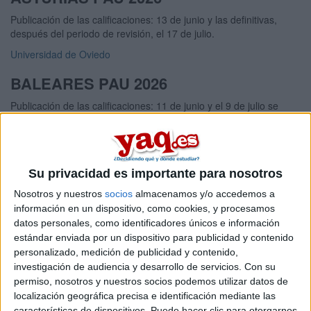
Publicación de las calificaciones: 13 de junio y las definitivas,
después del periodo de revisión, el 17 de julio.
Universidad de Oviedo
BALEARES PAU 2026
Publicación de las calificaciones: 11 de junio y el 9 de julio se
publicarán las notas definitivas.
Universitat de les Illes Balears
CANARIAS PAU 2026
Su privacidad es importante para nosotros
Publicación de las calificaciones: 13 de junio y las definitivas el
Nosotros y nuestros
socios
almacenamos y/o accedemos a
11de julio.
información en un dispositivo, como cookies, y procesamos
datos personales, como identificadores únicos e información
Universidad de La Laguna
estándar enviada por un dispositivo para publicidad y contenido
Universidad de Las Palmas de Gran Canaria
personalizado, medición de publicidad y contenido,
investigación de audiencia y desarrollo de servicios.
Con su
CANTABRIA PAU 2026
permiso, nosotros y nuestros socios podemos utilizar datos de
localización geográfica precisa e identificación mediante las
Publicación de las calificaciones: 16 de junio. Las calificaciones
características de dispositivos. Puede hacer clic para otorgarnos