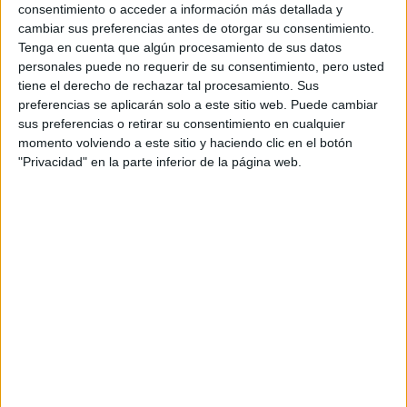
Grado en Ingeniería Informática
consentimiento o acceder a información más detallada y
Universidad de Cádiz
cambiar sus preferencias antes de otorgar su consentimiento.
Doble grado en Matemáticas + Ingeniería Informática
Tenga en cuenta que algún procesamiento de sus datos
personales puede no requerir de su consentimiento, pero usted
Universidad de Granada
tiene el derecho de rechazar tal procesamiento. Sus
Grado en Ingeniería Informática
preferencias se aplicarán solo a este sitio web. Puede cambiar
Universidad de Granada
sus preferencias o retirar su consentimiento en cualquier
Doble Grado en Ingeniería Informática + Matemáticas
momento volviendo a este sitio y haciendo clic en el botón
"Privacidad" en la parte inferior de la página web.
Universidad de Granada
Doble Grado en Ingeniería Informática + Administración y Direcci
Universitat de Girona
Grado en Ingeniería Informática
Mondragon Unibertsitatea
Grado en Ingeniería en Informática (Dual)
Universidad del País Vasco
Grado en Ingeniería Informática