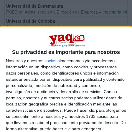
Universidad de Extremadura
PCEO en Administración y Dirección de Empresa + Ingeniería Inform
Universidad de Córdoba
Grado en Ingeniería Informática
Universidad de Granada
Grado en Ingeniería Informática
Universitat Jaume I
Su privacidad es importante para nosotros
Grado en Ingeniería Informática
Nosotros y nuestros
socios
almacenamos y/o accedemos a
Universidad de Castilla - La Mancha
información en un dispositivo, como cookies, y procesamos
Grado en Ingeniería Informática
datos personales, como identificadores únicos e información
estándar enviada por un dispositivo para publicidad y contenido
Universidad de Castilla - La Mancha
personalizado, medición de publicidad y contenido,
Doble Grado en Ingeniería Informática + Administración y Direcci
investigación de audiencia y desarrollo de servicios.
Con su
Universidad Europea del Atlántico
permiso, nosotros y nuestros socios podemos utilizar datos de
Grado en Ingeniería Informática
localización geográfica precisa e identificación mediante las
características de dispositivos. Puede hacer clic para otorgarnos
Universidad de Cantabria
su consentimiento a nosotros y a nuestros 1733 socios para
Grado en Ingeniería Informática
que llevemos a cabo el procesamiento previamente descrito. De
Universidad de Cádiz
forma alternativa, puede hacer clic para denegar su