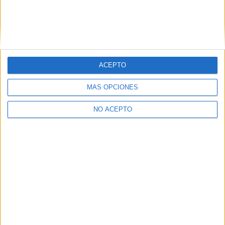
Gente que quiere estudiar Ingeniería
Informática
ACEPTO
A 277 miembros les interesa esta carrera
Ver todos
MÁS OPCIONES
NO ACEPTO
Ingeniería Informática en los foros