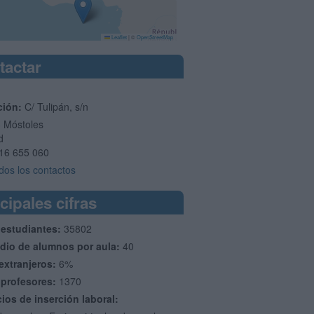
Leaflet
|
©
OpenStreetMap
tactar
ción:
C/ Tulipán, s/n
3
Móstoles
d
16 655 060
dos los contactos
cipales cifras
 estudiantes:
35802
dio de alumnos por aula:
40
extranjeros:
6%
 profesores:
1370
cios de inserción laboral: