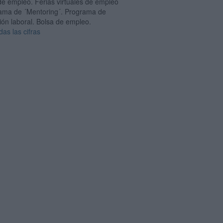
de empleo. Ferias virtuales de empleo
ama de ´Mentoring´. Programa de
ión laboral. Bolsa de empleo.
das las cifras