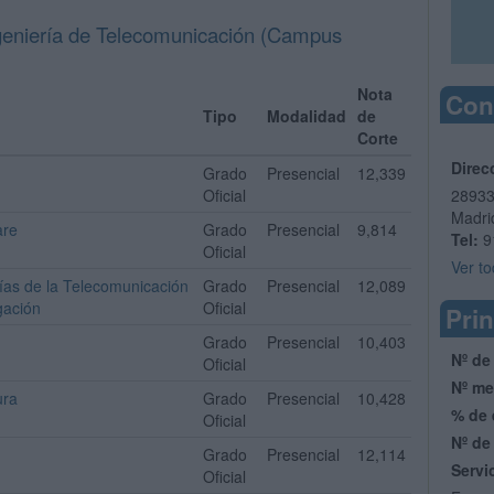
ngeniería de Telecomunicación (Campus
Nota
Con
Tipo
Modalidad
de
Corte
Direc
Grado
Presencial
12,339
Oficial
2893
Madri
are
Grado
Presencial
9,814
Tel:
9
Oficial
Ver to
ías de la Telecomunicación
Grado
Presencial
12,089
gación
Oficial
Prin
Grado
Presencial
10,403
Nº de
Oficial
Nº me
ura
Grado
Presencial
10,428
% de 
Oficial
Nº de
Grado
Presencial
12,114
Servi
Oficial